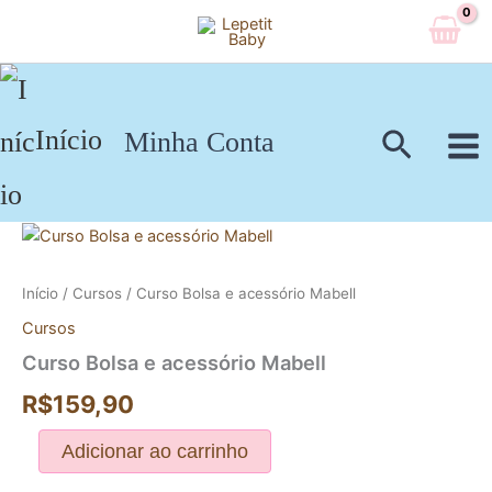
Ir
para
o
conteúdo
Pesqui
Início
Minha Conta
Curso
Bolsa
e
Início
/
Cursos
/ Curso Bolsa e acessório Mabell
acessório
Mabell
Cursos
quantidade
Curso Bolsa e acessório Mabell
R$
159,90
Adicionar ao carrinho