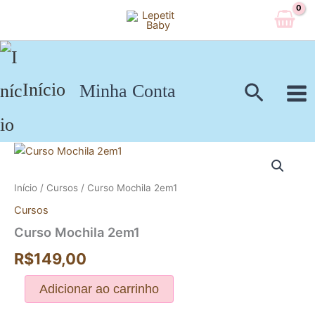
Ir
para
o
conteúdo
Pesqui
Início
Minha Conta
Curso
Mochila
2em1
Início
/
Cursos
/ Curso Mochila 2em1
quantidade
Cursos
Curso Mochila 2em1
R$
149,00
Adicionar ao carrinho