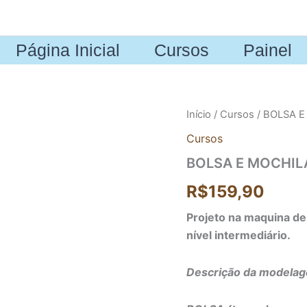
Página Inicial
Cursos
Painel
BOLSA
Início
/
Cursos
/ BOLSA E
E
Cursos
MOCHILA
NINA
BOLSA E MOCHIL
quantidade
R$
159,90
Projeto na maquina de 
nível intermediário.
Descrição da modela