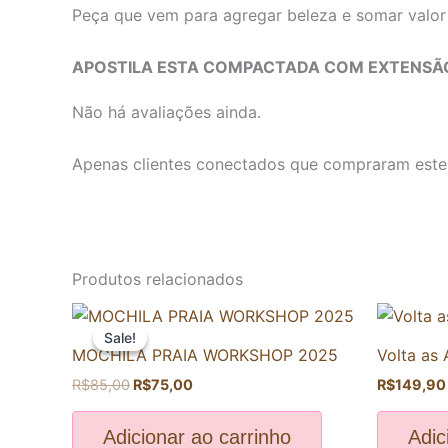
Peça que vem para agregar beleza e somar valor 
APOSTILA ESTA COMPACTADA COM EXTENSÃO
Não há avaliações ainda.
Apenas clientes conectados que compraram este
Produtos relacionados
O
O
preço
preço
Sale!
Sale!
original
atual
MOCHILA PRAIA WORKSHOP 2025
Volta as 
era:
é:
R$85,00.
R$75,00.
R$
85,00
R$
75,00
R$
149,90
Adicionar ao carrinho
Adic