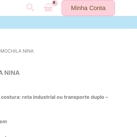
Pesquisar
Minha Conta
 MOCHILA NINA
A NINA
costura: reta industrial ou transporte duplo –
gem