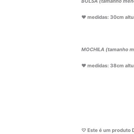
BOLSA (tamanho men
♥ medidas: 30cm altur
MOCHILA (tamanho ma
♥ medidas: 38cm altur
♡ Este é um produto D