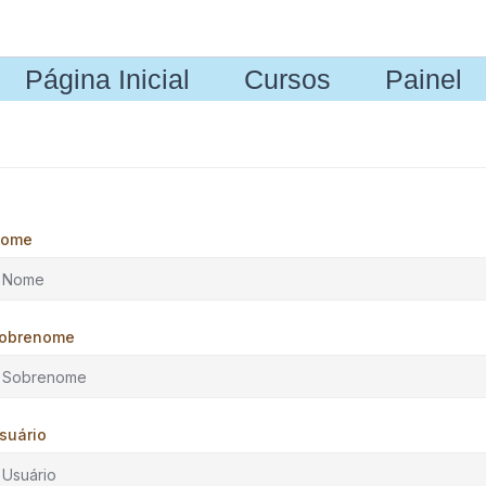
Página Inicial
Cursos
Painel
ome
obrenome
suário