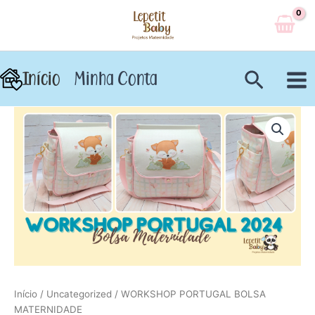
Ir
para
o
conteúdo
Pesqui
Início
Minha Conta
Início
/
Uncategorized
/ WORKSHOP PORTUGAL BOLSA
MATERNIDADE