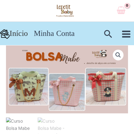
Ir
para
o
conteúdo
Pesqui
Início
Minha Conta
Curso
Bolsa
Mabe
quantidade