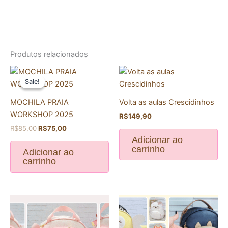
Produtos relacionados
O
O
preço
preço
Sale!
Sale!
original
atual
era:
é:
MOCHILA PRAIA
Volta as aulas Crescidinhos
R$85,00.
R$75,00.
WORKSHOP 2025
R$
149,90
R$
85,00
R$
75,00
Adicionar ao
carrinho
Adicionar ao
carrinho