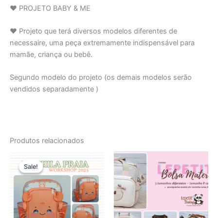
♥ PROJETO BABY & ME
♥ Projeto que terá diversos modelos diferentes de
necessaire, uma peça extremamente indispensável para
mamãe, criança ou bebê.
Segundo modelo do projeto (os demais modelos serão
vendidos separadamente )
Produtos relacionados
O
O
preço
preço
Sale!
Sale!
original
atual
era:
é:
R$85,00.
R$75,00.