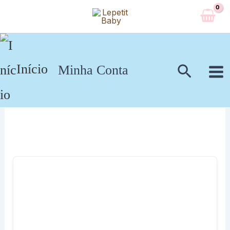
Ir
para
o
conteúdo
Pesqui
Início
Minha Conta