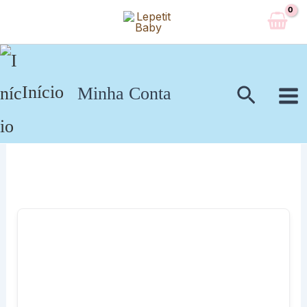
Ir
para
o
conteúdo
Pesqui
Início
Minha Conta