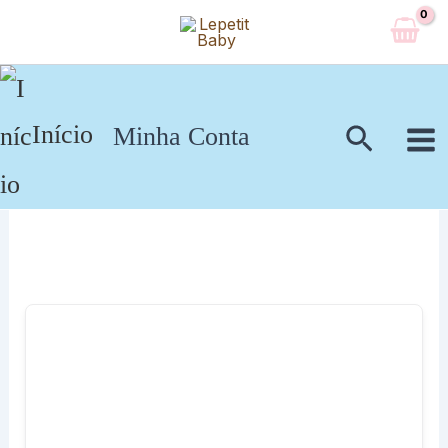
Ir
para
o
conteúdo
Pesqui
Início
Minha Conta