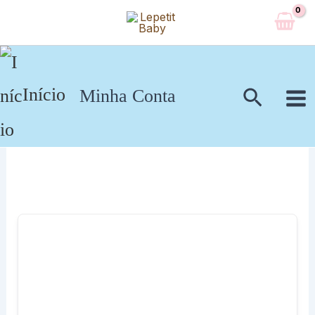
Ir
para
o
conteúdo
Pesqui
Início
Minha Conta