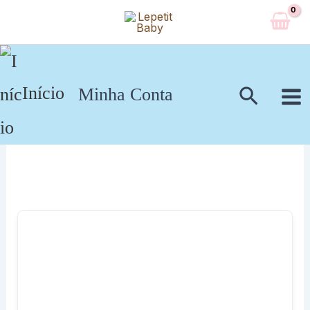
Ir
para
o
conteúdo
Pesqui
Início
Minha Conta