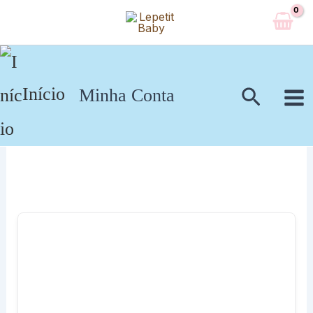
Ir
para
o
conteúdo
Pesqui
Início
Minha Conta