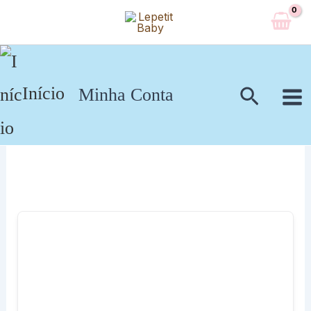
Ir
para
o
conteúdo
Pesqui
Início
Minha Conta