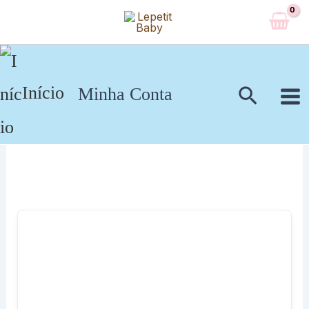
Ir
para
o
conteúdo
Pesqui
Início
Minha Conta