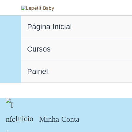
Ir
para
o
Página Inicial
conteúdo
Cursos
Painel
Início
Minha Conta