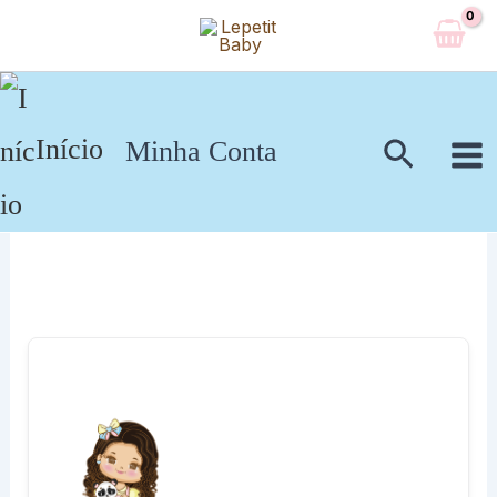
Ir
para
o
conteúdo
Pesqui
Início
Minha Conta