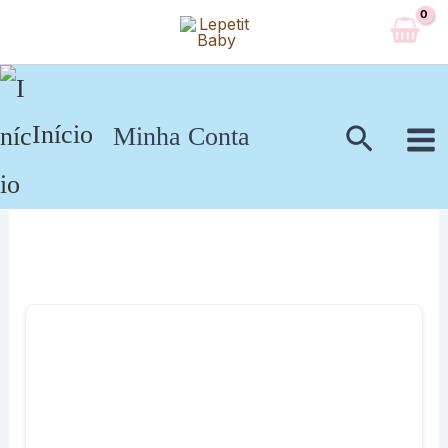
Ir
para
o
conteúdo
Pesqui
Início
Minha Conta