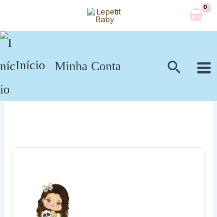
Ir
para
o
conteúdo
Pesqui
Início
Minha Conta