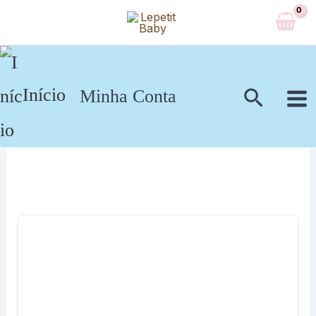
Ir
para
o
conteúdo
Pesqui
Início
Minha Conta