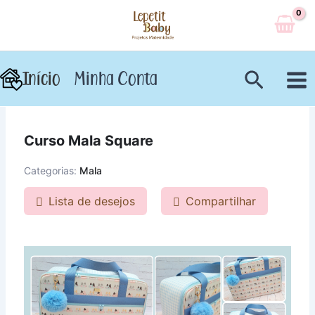
Ir
para
o
conteúdo
Pesqui
Início
Minha Conta
Curso Mala Square
Categorias:
Mala
Lista de desejos
Compartilhar