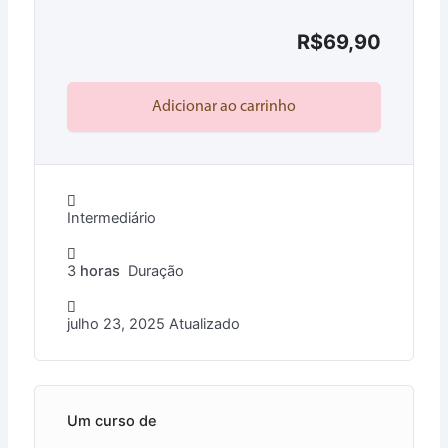
pré-venda, atente-se à data de entrega.
R$
69,90
♡ As vídeo aulas estarão disponíveis aqui mesmo
dentro do seu pedido.
Adicionar ao carrinho
♡ Os arquivos estão em pasta compactada (RAR),
sendo necessário descompactá-la.
Intermediário
POR SE TRATAR DE UM PRODUTO DIGITAL NÃO
3
horas
Duração
FAZEMOS ESTORNOS E REEMBOLSO
julho 23, 2025 Atualizado
Um curso de