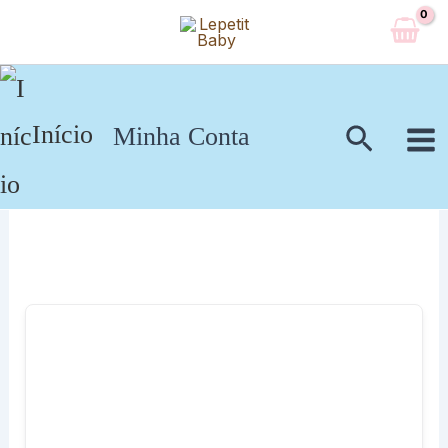
Ir
para
o
conteúdo
Pesqui
Início
Minha Conta