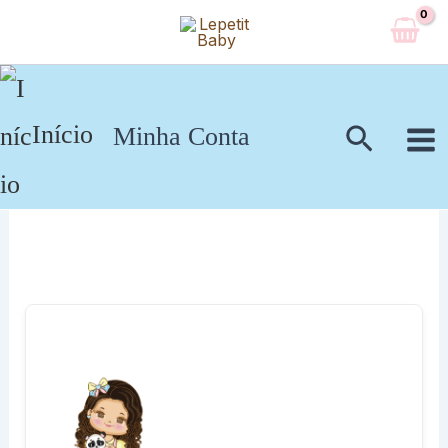
Ir
para
o
conteúdo
Pesqui
Início
Minha Conta