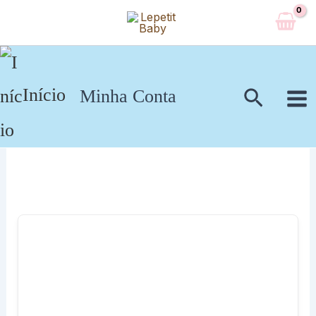
Ir
para
o
conteúdo
Pesqui
Início
Minha Conta