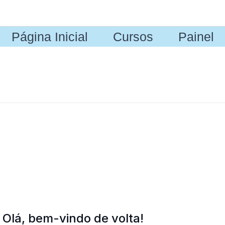
Página Inicial
Cursos
Painel
Olá, bem-vindo de volta!