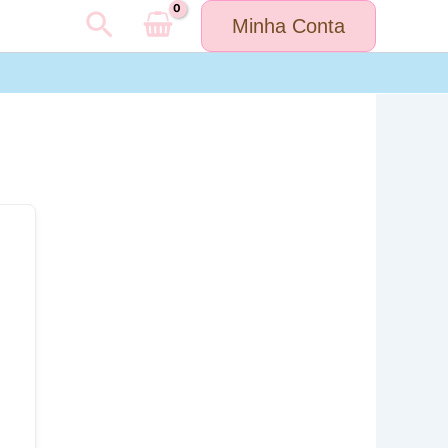
Pesquisar
Minha Conta