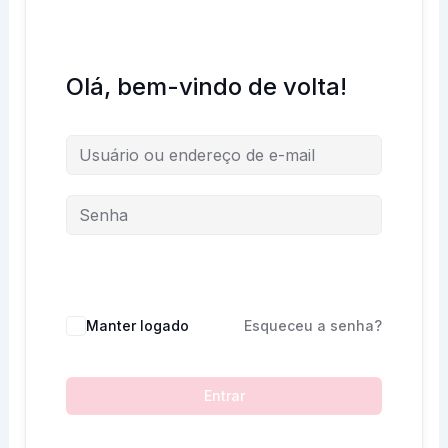
Olá, bem-vindo de volta!
Manter logado
Esqueceu a senha?
Entrar