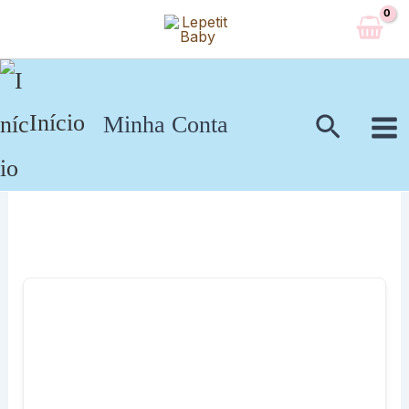
Ir
para
o
conteúdo
Pesqui
Início
Minha Conta